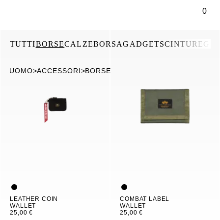
tenuto principale
0
TUTTI
BORSE
CALZE
BORSA
GADGETS
CINTURE
GU
UOMO
>
ACCESSORI
>
BORSE
LEATHER COIN
COMBAT LABEL
WALLET
WALLET
25,00 €
25,00 €