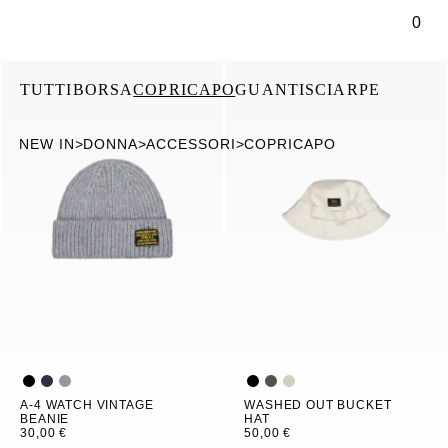
tenuto principale
0
TUTTI
BORSA
COPRICAPO
GUANTI
SCIARPE
NEW IN
>
DONNA
>
ACCESSORI
>
COPRICAPO
A-4 WATCH VINTAGE
WASHED OUT BUCKET
BEANIE
HAT
30,00 €
50,00 €